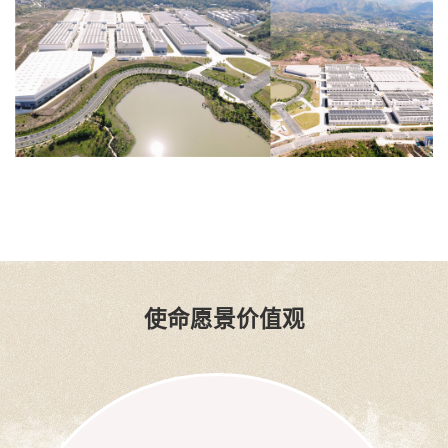
使命愿景价值观