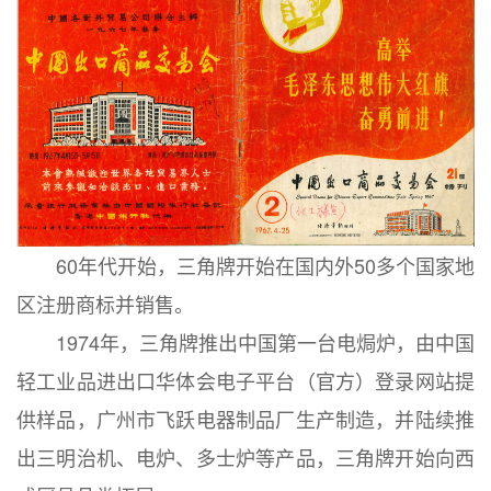
60年代开始，三角牌开始在国内外50多个国家地
区注册商标并销售。
1974年，三角牌推出中国第一台电焗炉，由中国
轻工业品进出口华体会电子平台（官方）登录网站提
供样品，广州市飞跃电器制品厂生产制造，并陆续推
出三明治机、电炉、多士炉等产品，三角牌开始向西