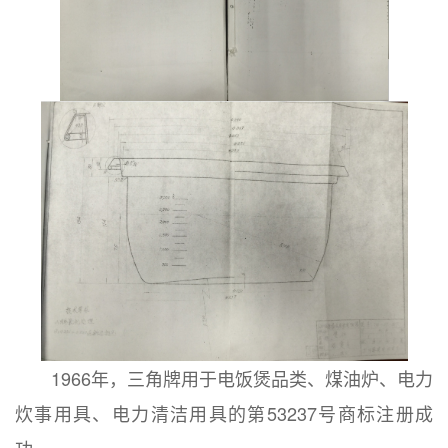
1966年，三角牌用于电饭煲品类、煤油炉、电力
炊事用具、电力清洁用具的第53237号商标注册成
功。