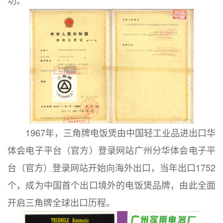
1967年，三角牌电饭煲由中国轻工业品进出口华
体会电子平台（官方）登录网站广州分华体会电子平
台（官方）登录网站开始向海外出口，当年出口1752
个，成为中国首个出口境外的电饭煲品牌，由此全面
开启三角牌全球出口历程。