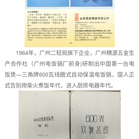
1964年，广州二轻局旗下企业，广州穗源五金生
产合作社（广州电饭锅厂前身)研制出中国第一台电
饭煲—三角牌600瓦线圈式自动保温电饭锅，国人正
式告别用柴火煮饭年代，进入厨房电器年代。