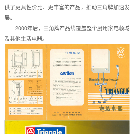
供了更具性价比、更丰富的产品，推动三角牌加速发
展。
2000年后，三角牌产品线覆盖整个厨用家电领域
及其他生活电器。