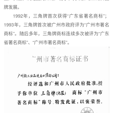
牌发展。
1992年，三角牌首次获得“广东省著名商标”；
1993年，三角牌首次被广州市政府评为“广州市著名
商标”。随后多年，三角牌商标连续多次被评为“广东
省著名商标”、“广州市著名商标”。