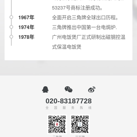
53237号商标注册成功。
1967年
全面开启三角牌全球出口历程。
1974年
三角牌推出中国第一台电焗炉.
1978年
广州电饭煲厂正式研制出磁钢控温
式保温电饭煲
1989年
广州电饭煲厂研制出中国第一台西
施煲-三角牌西施煲
1992年
三角牌首次获得“广东省著名商标”
2011年
三角牌被认定为“中国驰名商标”。
2013年
三角牌获“广州老字号”。
020-83187728
2022年
三角牌品牌案例《奋楫开拓，赋能
全国服务热
线
老字号品牌》入选国务院国资委
2021年度国有企业品牌建设100个
典型案例。